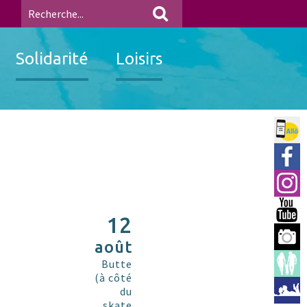
Solidarité
Loisirs
Allo 
Ville
Insta
You 
12
Berre
août
Espac
Butte
(à côté
Médi
du
skate