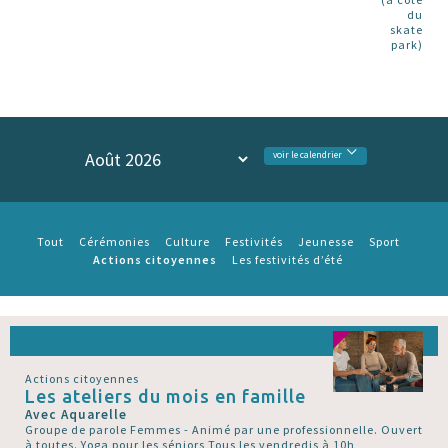
du
skate
park)
voir le calendrier
Tout
Cérémonies
Culture
Festivités
Jeunesse
Sport
Actions citoyennes
Les festivités d’été
Actions citoyennes
Les ateliers du mois en famille
Avec Aquarelle
Groupe de parole Femmes - Animé par une professionnelle. Ouvert
à toutes. Yoga pour les séniors Tous les vendredis à 10h