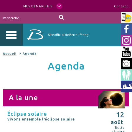
MES DÉMARCHES
Contact
Allo
Vill
Site officiel de Berre l'Étang
Inst
You
Accueil
Agenda
Agenda
Berr
Espa
Méd
A la une
Éclipse solaire
12
Vivons ensemble l’éclipse solaire
août
Butte
(à côté