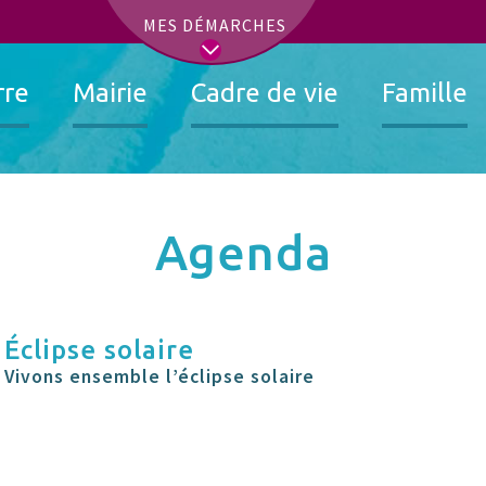
t
MES DÉMARCHES
rre
Mairie
Cadre de vie
Famille
Agenda
Éclipse solaire
Vivons ensemble l’éclipse solaire