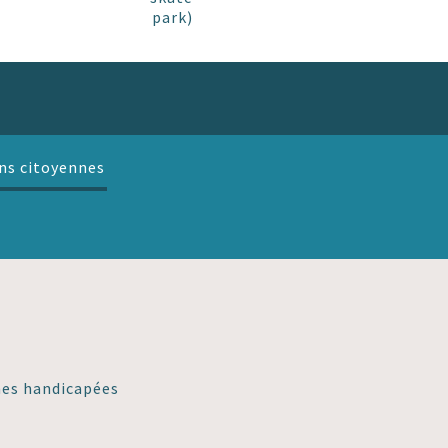
park)
ns citoyennes
nnes handicapées