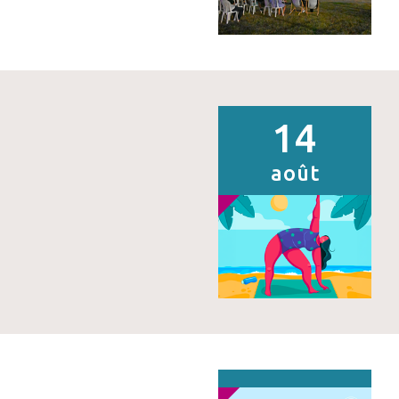
14
août