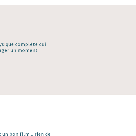
hysique complète qui
rtager un moment
 un bon film... rien de