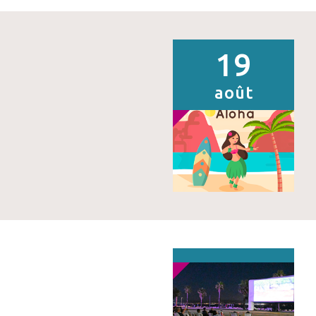
19
août