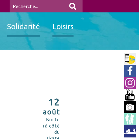
Solidarité
Loisirs
Allo 
Ville
Insta
You 
12
Berre
août
Espac
Butte
(à côté
Médi
du
skate