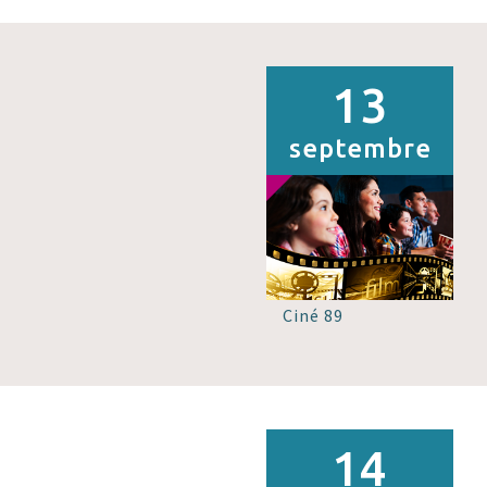
13
septembre
Ciné 89
14