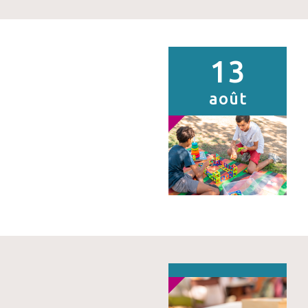
13
août