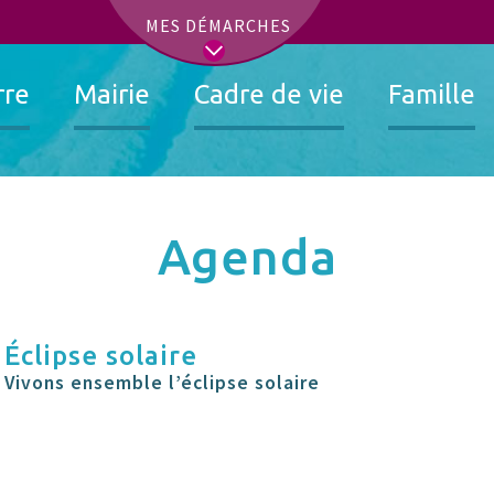
t
MES DÉMARCHES
rre
Mairie
Cadre de vie
Famille
Agenda
Éclipse solaire
Vivons ensemble l’éclipse solaire