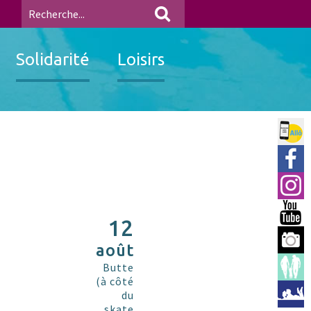
Solidarité
Loisirs
Allo 
Ville
Insta
You 
12
Berre
août
Espac
Butte
(à côté
Médi
du
skate