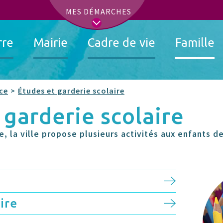
t
MES DÉMARCHES
rre
Mairie
Cadre de vie
Famille
ce
Études et garderie scolaire
t garderie scolaire
e, la ville propose plusieurs activités aux enfants d
ire