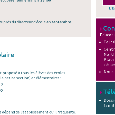
récupérer leur enfant
à 18h00
L'E
 auprès du directeur d’école
en septembre.
Con
Educati
Tel : 
Centr
laire
Marth
Place
Voir su
Nous 
st proposé à tous les élèves des écoles
la petite section) et élémentaires :
30
00
Tél
Dossi
famil
ève dépend de l’établissement qu’il fréquente.