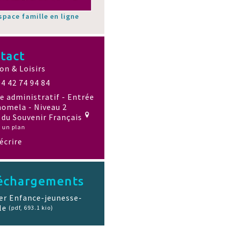
space famille en ligne
tact
on & Loisirs
04 42 74 94 84
e administratif - Entrée
omela - Niveau 2
 du Souvenir Français
r un plan
écrire
échargements
er Enfance-jeunesse-
le
(pdf, 693.1 kio)