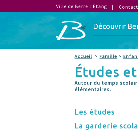
Ville de Berre l'Étang
Contac
Découvrir Be
Accueil
Famille
Enfan
Études e
Autour du temps scolair
élémentaires.
Les études
La garderie scola