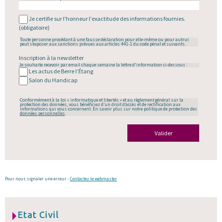
Je certifie sur l'honneur l'exactitude des informations fournies.
(obligatoire)
Toute personne procédant à une fausse déclaration pour elle-même ou pour autrui
peut s’exposer aux sanctions prévues aux articles 441-1 du code pénal et suivants.
Inscription à la newsletter
Je souhaite recevoir par email chaque semaine la lettre d'information ci-dessous :
Les actus de Berre l’Étang
Salon du Handicap
Conformément à la loi « informatique et libertés » et au règlement général sur la
protection des données, vous bénéficiez d’un droit d’accès et de rectification aux
informations qui vous concernent. En savoir plus sur notre politique de protection des
données personnelles
.
Valider
Pour nous signaler une erreur -
Contactez le webmaster
Etat Civil