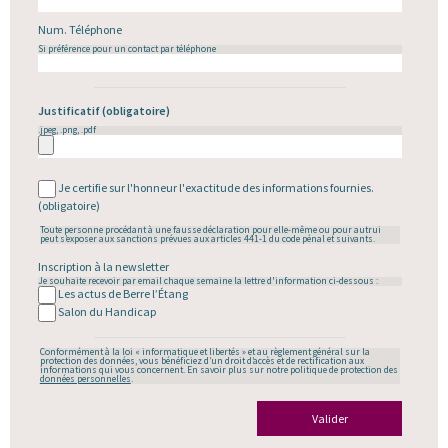
Num. Téléphone
Si préférence pour un contact par téléphone
Justificatif
(obligatoire)
.jpeg, .png, .pdf
Je certifie sur l'honneur l'exactitude des informations fournies.
(obligatoire)
Toute personne procédant à une fausse déclaration pour elle-même ou pour autrui
peut s’exposer aux sanctions prévues aux articles 441-1 du code pénal et suivants.
Inscription à la newsletter
Je souhaite recevoir par email chaque semaine la lettre d'information ci-dessous :
Les actus de Berre l’Étang
Salon du Handicap
Conformément à la loi « informatique et libertés » et au règlement général sur la
protection des données, vous bénéficiez d’un droit d’accès et de rectification aux
informations qui vous concernent. En savoir plus sur notre politique de protection des
données personnelles
.
Valider