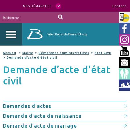
MES DÉMARCHES
Contact
Allo
Vill
Site officiel de Berre l'Étang
Inst
You
Accueil
Mairie
Démarches administratives
Etat Civil
Demande d’acte d’état civil
Berr
Demande d’acte d’état
Espa
civil
Méd
Demandes d’actes
Demande d’acte de naissance
Demande d’acte de mariage