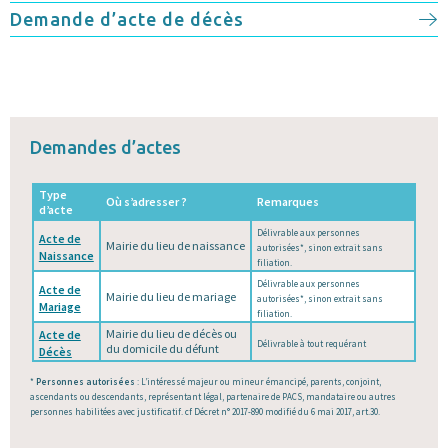
Demande d’acte de décès
Demandes d’actes
Type
Où s’adresser ?
Remarques
d’acte
Délivrable aux personnes
Acte de
Mairie du lieu de naissance
autorisées*, sinon extrait sans
Naissance
filiation.
Délivrable aux personnes
Acte de
Mairie du lieu de mariage
autorisées*, sinon extrait sans
Mariage
filiation.
Mairie du lieu de décès ou
Acte de
Délivrable à tout requérant
du domicile du défunt
Décès
*
Personnes autorisées
: L’intéressé majeur ou mineur émancipé, parents, conjoint,
ascendants ou descendants, représentant légal, partenaire de PACS, mandataire ou autres
personnes habilitées avec justificatif. cf Décret n° 2017-890 modifié du 6 mai 2017, art.30.