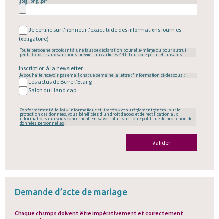
.jpeg, .png, .pdf
Je certifie sur l'honneur l'exactitude des informations fournies.
(obligatoire)
Toute personne procédant à une fausse déclaration pour elle-même ou pour autrui
peut s’exposer aux sanctions prévues aux articles 441-1 du code pénal et suivants.
Inscription à la newsletter
Je souhaite recevoir par email chaque semaine la lettre d'information ci-dessous :
Les actus de Berre l’Étang
Salon du Handicap
Conformément à la loi « informatique et libertés » et au règlement général sur la
protection des données, vous bénéficiez d’un droit d’accès et de rectification aux
informations qui vous concernent. En savoir plus sur notre politique de protection des
données personnelles
.
Valider
Demande d’acte de mariage
Chaque champs doivent
être impérativement et correctement