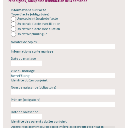
renseignés
, sous peine d’annulation de la demande
Informations sur l'acte
Type d'acte
(obligatoire)
Une copie intégrale de l'acte
Un extrait d'acte avec filiation
Un extrait d'acte sans filiation
Un extrait plurilingue
Nombre de copies
Informations sur le mariage
Date du mariage
Ville du mariage
Identité du 1er conjoint
Nom de naissance
(obligatoire)
Prénom
(obligatoire)
Date de naissance
Identité des parents du 1er conjoint
Obligatoire uniquement pour les
copies intégrales et extraits avec filiation
.