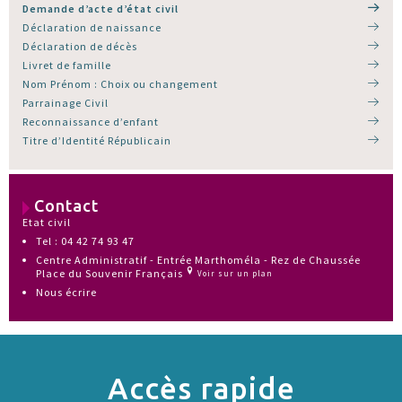
Demande d’acte d’état civil
Déclaration de naissance
Déclaration de décès
Livret de famille
Nom Prénom : Choix ou changement
Parrainage Civil
Reconnaissance d’enfant
Titre d’Identité Républicain
Contact
Etat civil
Tel : 04 42 74 93 47
Centre Administratif - Entrée Marthoméla - Rez de Chaussée
Place du Souvenir Français
Voir sur un plan
Nous écrire
Accès rapide