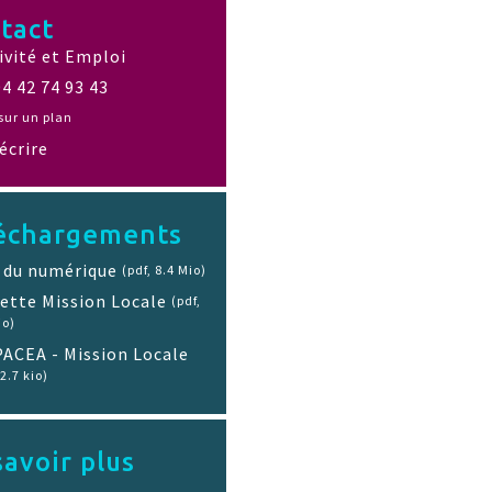
tact
ivité et Emploi
04 42 74 93 43
sur un plan
écrire
échargements
 du numérique
(pdf, 8.4 Mio)
ette Mission Locale
(pdf,
io)
ACEA - Mission Locale
2.7 kio)
savoir plus