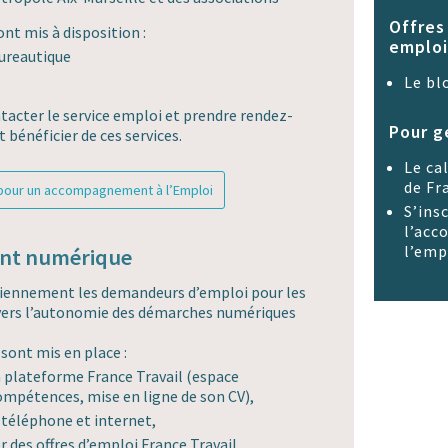
Offres
nt mis à disposition :
emploi
bureautique
Le
bl
tacter le service emploi et prendre rendez-
Pour g
t bénéficier de ces services.
Le
ca
de Fr
 pour un accompagnement à l’Emploi
S’insc
l’ac
l’emp
nt numérique
idiennement les demandeurs d’emploi pour les
ers l’autonomie des démarches numériques
sont mis en place :
 plateforme France Travail (espace
compétences, mise en ligne de son CV),
r téléphone et internet,
 des offres d’emploi France Travail,