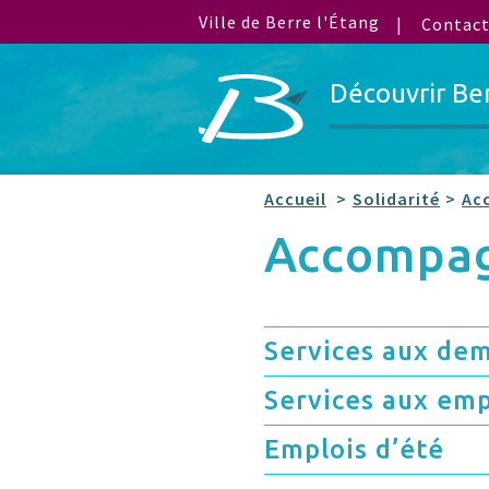
Ville de Berre l'Étang
Contac
Découvrir Be
Accueil
Solidarité
Ac
Accompa
Services aux de
Services aux em
Emplois d’été