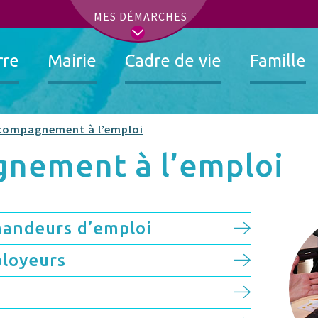
t
MES DÉMARCHES
rre
Mairie
Cadre de vie
Famille
compagnement à l’emploi
gnement à l’emploi
mandeurs d’emploi
ployeurs