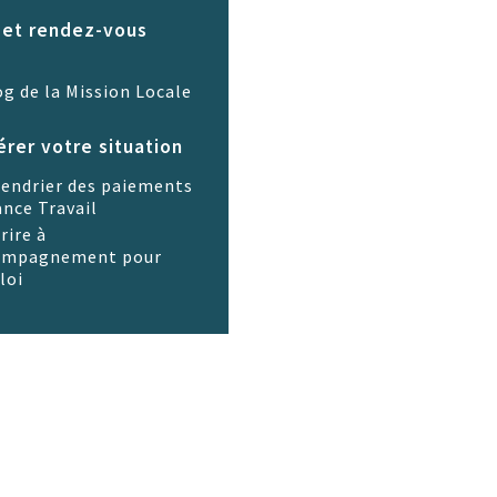
 et rendez-vous
og de la Mission Locale
érer votre situation
lendrier des paiements
ance Travail
rire à
compagnement pour
loi