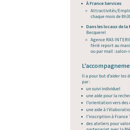
À France Services
Attractivités/Emplo
chaque mois de 8h3
Dans les locaux de la
Becquerel
Agence RAS INTERIM 
férié report au mard
ou par mail : salon
L’accompagnemen
Il a pour but d’aider le
par :
un suivi individuel
une aide pour la rech
l’orientation vers de
une aide à l’élaborati
l’inscription à France
des ateliers pour valo
partenariat avec la Mé