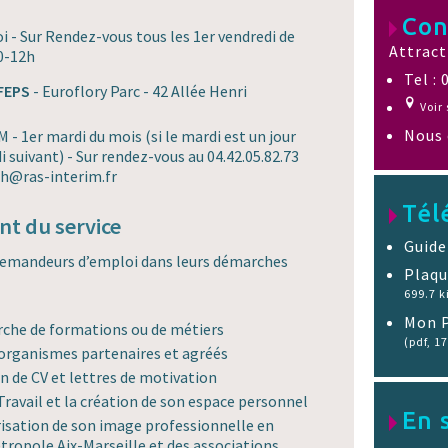
Con
i - Sur Rendez-vous tous les 1er vendredi de
Attract
0-12h
Tel : 
 FEPS
- Euroflory Parc - 42 Allée Henri
Voir 
Nous 
- 1er mardi du mois (si le mardi est un jour
i suivant) - Sur rendez-vous au 04.42.05.82.73
-rh@ras-interim.fr
Tél
t du service
Guide
s demandeurs d’emploi dans leurs démarches
Plaqu
699.7 k
Mon P
erche de formations ou de métiers
(pdf, 17
s organismes partenaires et agréés
on de CV et lettres de motivation
 Travail et la création de son espace personnel
En 
risation de son image professionnelle en
tropole Aix-Marseille et des associations