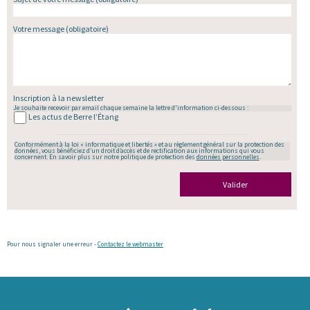
Votre message
(obligatoire)
Inscription à la newsletter
Je souhaite recevoir par email chaque semaine la lettre d'information ci-dessous :
Les actus de Berre l’Étang
Conformément à la loi « informatique et libertés » et au règlement général sur la protection des
données, vous bénéficiez d’un droit d’accès et de rectification aux informations qui vous
concernent. En savoir plus sur notre politique de protection des
données personnelles
.
Valider
Pour nous signaler une erreur -
Contactez le webmaster