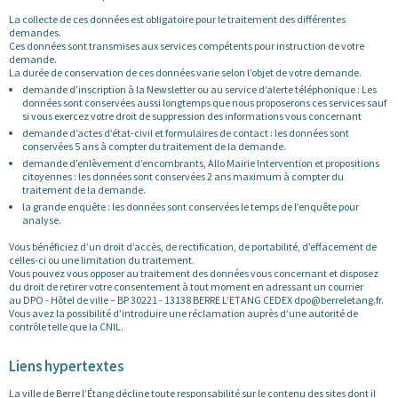
La collecte de ces données est obligatoire pour le traitement des différentes
demandes.
Ces données sont transmises aux services compétents pour instruction de votre
demande.
La durée de conservation de ces données varie selon l’objet de votre demande.
demande d’inscription à la Newsletter ou au service d’alerte téléphonique : Les
données sont conservées aussi longtemps que nous proposerons ces services sauf
si vous exercez votre droit de suppression des informations vous concernant
demande d’actes d’état-civil et formulaires de contact : les données sont
conservées 5 ans à compter du traitement de la demande.
demande d’enlèvement d’encombrants, Allo Mairie Intervention et propositions
citoyennes : les données sont conservées 2 ans maximum à compter du
traitement de la demande.
la grande enquête : les données sont conservées le temps de l’enquête pour
analyse.
Vous bénéficiez d’un droit d’accès, de rectification, de portabilité, d’effacement de
celles-ci ou une limitation du traitement.
Vous pouvez vous opposer au traitement des données vous concernant et disposez
du droit de retirer votre consentement à tout moment en adressant un courrier
au DPO - Hôtel de ville – BP 30221 - 13138 BERRE L’ETANG CEDEX dpo@berreletang.fr.
Vous avez la possibilité d’introduire une réclamation auprès d’une autorité de
contrôle telle que la CNIL.
Liens hypertextes
La ville de Berre l’Étang décline toute responsabilité sur le contenu des sites dont il