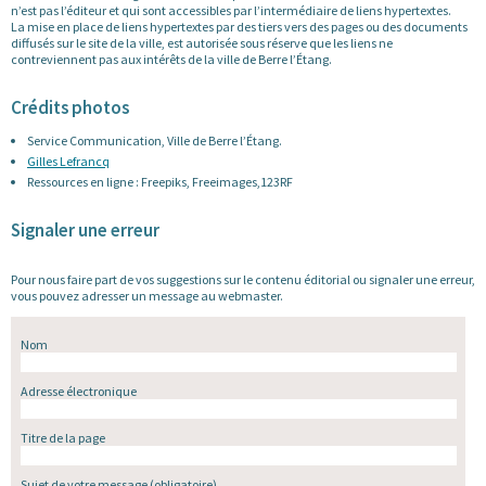
n’est pas l’éditeur et qui sont accessibles par l’intermédiaire de liens hypertextes.
La mise en place de liens hypertextes par des tiers vers des pages ou des documents
diffusés sur le site de la ville, est autorisée sous réserve que les liens ne
contreviennent pas aux intérêts de la ville de Berre l’Étang.
Crédits photos
Service Communication, Ville de Berre l’Étang.
Gilles Lefrancq
Ressources en ligne : Freepiks, Freeimages,123RF
Signaler une erreur
Pour nous faire part de vos suggestions sur le contenu éditorial ou signaler une erreur,
vous pouvez adresser un message au webmaster.
Nom
Adresse électronique
Titre de la page
Sujet de votre message
(obligatoire)