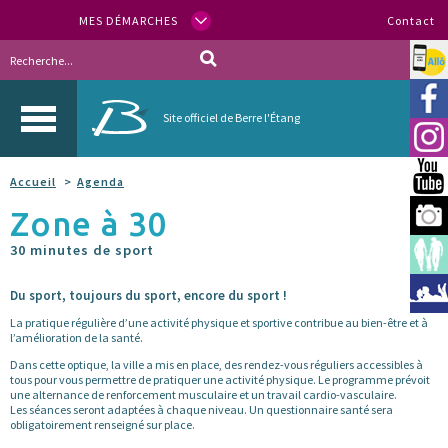
MES DÉMARCHES
Contact
Allo
Vill
Site officiel de Berre l'Étang
Inst
You
Accueil
Agenda
Zone à 30
Berr
30 minutes de sport
Espa
Méd
Du sport, toujours du sport, encore du sport !
La pratique régulière d’une activité physique et sportive contribue au bien-être et à
l’amélioration de la santé.
Dans cette optique, la ville a mis en place, des rendez-vous réguliers accessibles à
tous pour vous permettre de pratiquer une activité physique. Le programme prévoit
une alternance de renforcement musculaire et un travail cardio-vasculaire.
Les séances seront adaptées à chaque niveau. Un questionnaire santé sera
obligatoirement renseigné sur place.