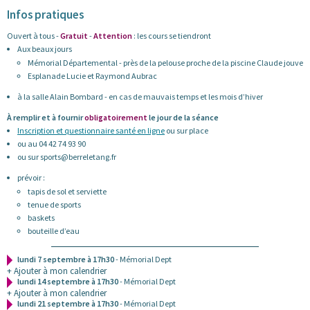
Infos pratiques
Ouvert à tous -
Gratuit
-
Attention
: les cours se tiendront
Aux beaux jours
Mémorial Départemental - près de la pelouse proche de la piscine Claude jouve
Esplanade Lucie et Raymond Aubrac
à la salle Alain Bombard - en cas de mauvais temps et les mois d’hiver
À remplir et à fournir
obligatoirement
le jour de la séance
Inscription et questionnaire santé en ligne
ou sur place
ou au 04 42 74 93 90
ou sur sports@berreletang.fr
prévoir :
tapis de sol et serviette
tenue de sports
baskets
bouteille d’eau
lundi 7 septembre à 17h30
- Mémorial Dept
+ Ajouter à mon calendrier
lundi 14 septembre à 17h30
- Mémorial Dept
+ Ajouter à mon calendrier
lundi 21 septembre à 17h30
- Mémorial Dept