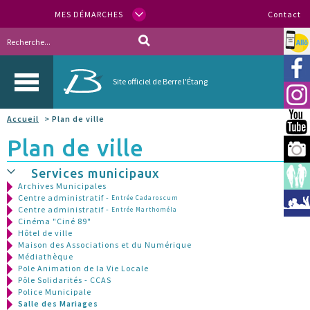
MES DÉMARCHES
Contact
Allo
Vill
Site officiel de Berre l'Étang
Inst
Accueil
> Plan de ville
You
Plan de ville
Berr
Services municipaux
Espa
Archives Municipales
Centre administratif -
Entrée Cadaroscum
Méd
Centre administratif -
Entrée Marthoméla
Cinéma "Ciné 89"
Hôtel de ville
Maison des Associations et du Numérique
Médiathèque
Pole Animation de la Vie Locale
Pôle Solidarités - CCAS
Police Municipale
Salle des Mariages