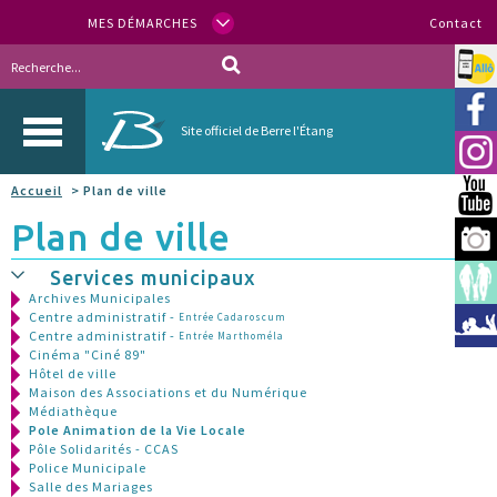
MES DÉMARCHES
Contact
Allo
Vill
Site officiel de Berre l'Étang
Inst
Accueil
> Plan de ville
You
Plan de ville
Berr
Services municipaux
Espa
Archives Municipales
Centre administratif -
Entrée Cadaroscum
Méd
Centre administratif -
Entrée Marthoméla
Cinéma "Ciné 89"
Hôtel de ville
Maison des Associations et du Numérique
Médiathèque
Pole Animation de la Vie Locale
Pôle Solidarités - CCAS
Police Municipale
Salle des Mariages