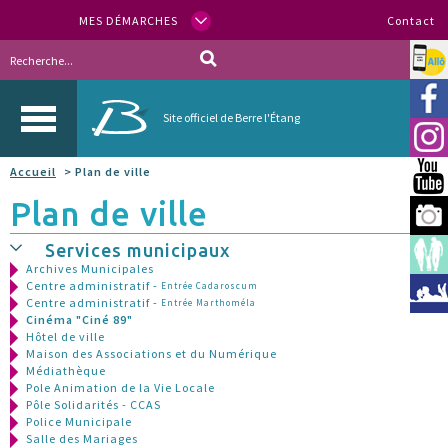
MES DÉMARCHES
Contact
Allo
Vill
Site officiel de Berre l'Étang
Inst
Accueil
> Plan de ville
You
Plan de ville
Berr
Services municipaux
Espa
Archives Municipales
Centre administratif -
Entrée Cadaroscum
Méd
Centre administratif -
Entrée Marthoméla
Cinéma "Ciné 89"
Hôtel de ville
Maison des Associations et du Numérique
Médiathèque
Pole Animation de la Vie Locale
Pôle Solidarités - CCAS
Police Municipale
Salle des Mariages