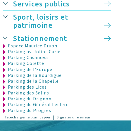
Services publics
Sport, loisirs et
patrimoine
Stationnement
Espace Maurice Druon
Parking av. Joliot Curie
Parking Casanova
Parking Colette
Parking de l’Europe
Parking de la Bourdigue
Parking de la Chapelle
Parking des Lices
Parking des Salins
Parking du Drignon
Parking du Général Leclerc
Parking du Progrès
Parking Lazare Ponticelli
|
Télécharger le plan papier
Signaler une erreur
Parking Mirabeau
Parking piscine C. Jouve