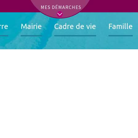
t
MES DÉMARCHES
rre
Mairie
Cadre de vie
Famille