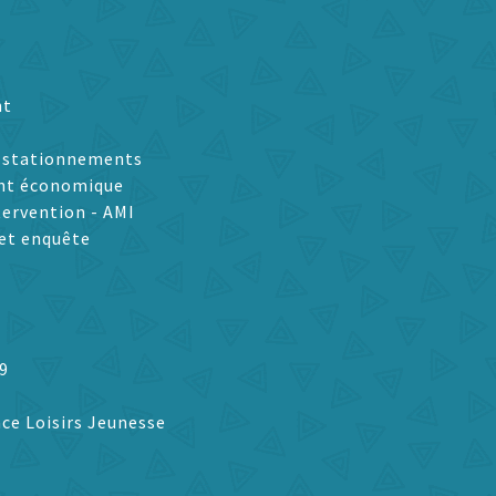
nt
t stationnements
nt économique
tervention - AMI
et enquête
9
ce Loisirs Jeunesse