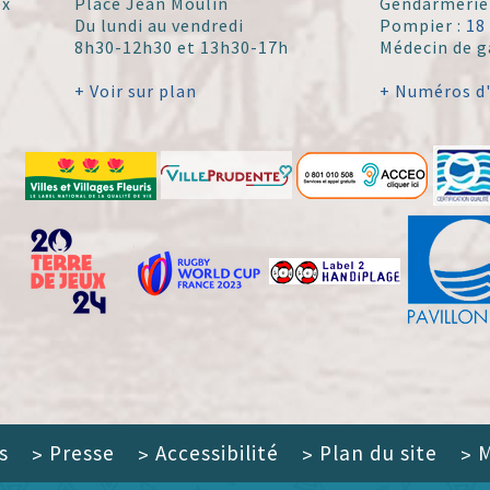
ex
Place Jean Moulin
Gendarmerie
Du lundi au vendredi
Pompier :
18
8h30-12h30 et 13h30-17h
Médecin de g
+ Voir sur plan
+ Numéros d
s
Presse
Accessibilité
Plan du site
M
>
>
>
>