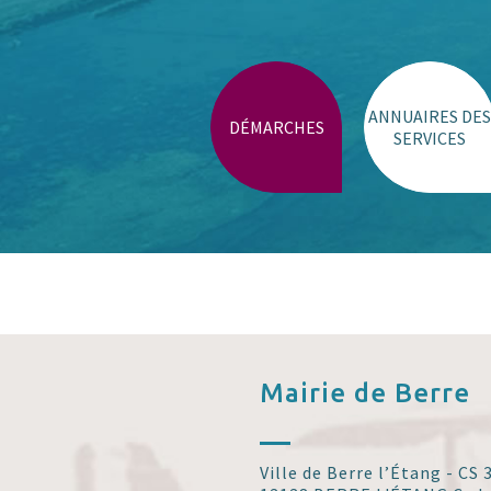
Parking stade de Gordes
Place Monnet et Schuman
Trouver un lieu
ANNUAIRES DES
DÉMARCHES
SERVICES
Mairie de
Berre
Ville de Berre l’Étang - CS