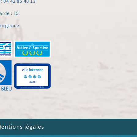
 :
04 42 85 40 13
arde : 15
'urgence
entions légales