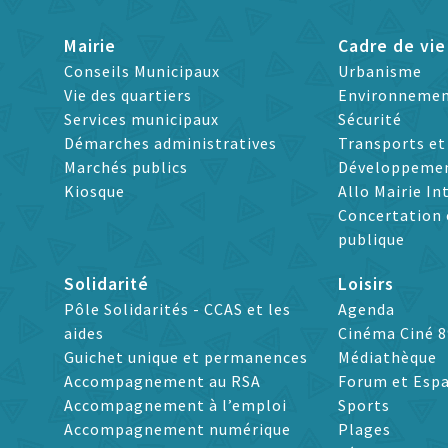
Mairie
Cadre de vie
Conseils Municipaux
Urbanisme
Vie des quartiers
Environneme
Services municipaux
Sécurité
Démarches administratives
Transports e
Marchés publics
Développeme
Kiosque
Allo Mairie In
Concertation 
publique
Solidarité
Loisirs
Pôle Solidarités - CCAS et les
Agenda
aides
Cinéma Ciné 8
Guichet unique et permanences
Médiathèque
Accompagnement au RSA
Forum et Espa
Accompagnement à l’emploi
Sports
Accompagnement numérique
Plages