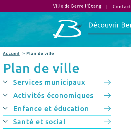
Ville de Berre l'Étang
Contac
Découvrir Be
Accueil
> Plan de ville
Plan de ville
Services municipaux
Activités économiques
Enfance et éducation
Santé et social