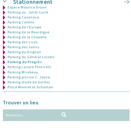
Stationnement
Espace Maurice Druon
Parking av. Joliot Curie
Parking Casanova
Parking Colette
Parking de l’Europe
Parking de la Bourdigue
Parking de la Chapelle
Parking des Lices
Parking des Salins
Parking du Drignon
Parking du Général Leclerc
Parking du Progrès
Parking Lazare Ponticelli
Parking Mirabeau
Parking piscine C. Jouve
Parking stade de Gordes
Place Monnet et Schuman
Trouver un lieu