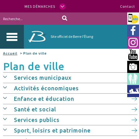
MES DÉMARCHES
Contact
Allo
Vill
Site officiel de Berre l'Étang
Inst
Accueil
> Plan de ville
You
Plan de ville
Berr
Services municipaux
Espa
Activités économiques
Méd
Enfance et éducation
Santé et social
Services publics
Sport, loisirs et patrimoine