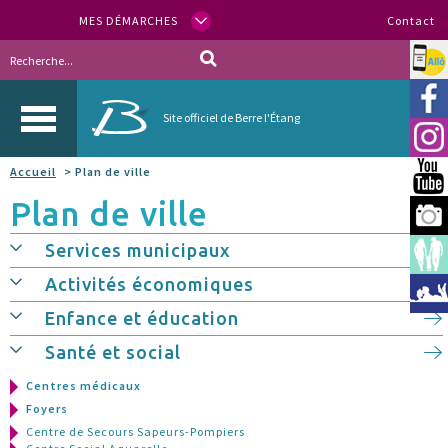
MES DÉMARCHES
Contact
Allo
Vill
Site officiel de Berre l'Étang
Inst
Accueil
> Plan de ville
You
Plan de ville
Berr
Services municipaux
Espa
Activités économiques
Méd
Enfance et éducation
Santé et social
Centres médicaux
Foyers
Centre de Secours Sapeurs-Pompiers