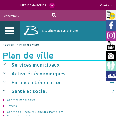
MES DÉMARCHES
Contact
Allo
Vill
Site officiel de Berre l'Étang
Inst
Accueil
> Plan de ville
You
Plan de ville
Berr
Services municipaux
Espa
Activités économiques
Méd
Enfance et éducation
Santé et social
Centres médicaux
Foyers
Centre de Secours Sapeurs-Pompiers