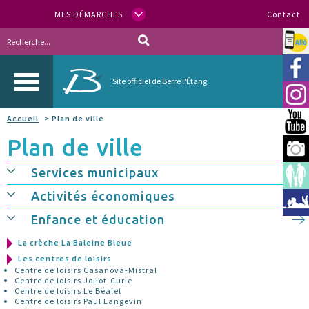
MES DÉMARCHES
Contact
Allo
Vill
Site officiel de Berre l'Étang
Inst
Accueil
> Plan de ville
You
Plan de ville
Berr
Services municipaux
Espa
Activités économiques
Méd
Enfance et éducation
La crèche La Baleine Bleue
Les centres de loisirs
Centre de loisirs Casanova-Mistral
Centre de loisirs Joliot-Curie
Centre de loisirs Le Béalet
Centre de loisirs Paul Langevin