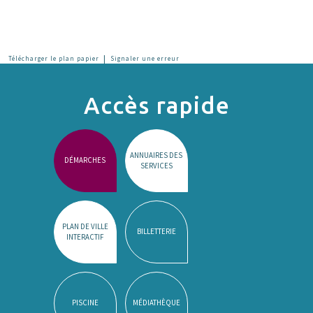
|
Télécharger le plan papier
Signaler une erreur
Accès rapide
ANNUAIRES DES
DÉMARCHES
SERVICES
PLAN DE VILLE
BILLETTERIE
INTERACTIF
PISCINE
MÉDIATHÈQUE