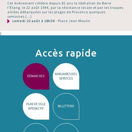
Cet évènement célèbre depuis 81 ans la libération de Berre
l’Étang, le 22 août 1944, par la résistance locale et par les troupes
alliées débarquées sur les plages de Provence quelques
semaines (…)
samedi 22 août à 18h30
- Place Jean Moulin
}
Accès rapide
ANNUAIRES DES
DÉMARCHES
SERVICES
PLAN DE VILLE
BILLETTERIE
INTERACTIF