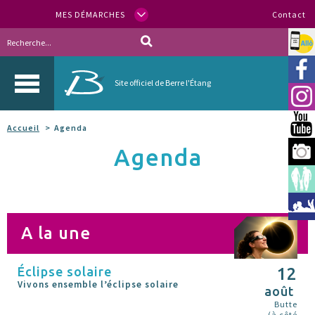
MES DÉMARCHES
Contact
Allo
Vill
Site officiel de Berre l'Étang
Inst
You
Accueil
Agenda
Agenda
Berr
Espa
Méd
A la une
Éclipse solaire
12
Vivons ensemble l’éclipse solaire
août
Butte
(à côté