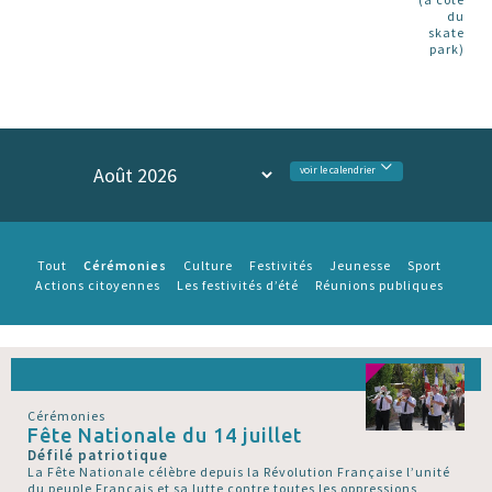
du
skate
park)
voir le calendrier
Cérémonies
Tout
Culture
Festivités
Jeunesse
Sport
Actions citoyennes
Les festivités d’été
Réunions publiques
Cérémonies
Fête Nationale du 14 juillet
Défilé patriotique
La Fête Nationale célèbre depuis la Révolution Française l’unité
du peuple Français et sa lutte contre toutes les oppressions