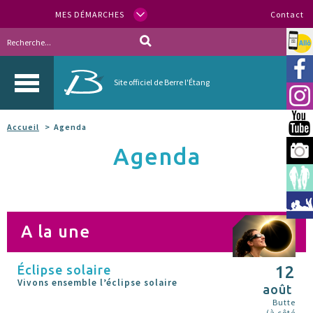
MES DÉMARCHES
Contact
Allo
Vill
Site officiel de Berre l'Étang
Inst
You
Accueil
Agenda
Agenda
Berr
Espa
Méd
A la une
Éclipse solaire
12
Vivons ensemble l’éclipse solaire
août
Butte
(à côté