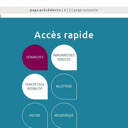
page précédente
|
1
|
2
|
page suivante
}
Accès rapide
ANNUAIRES DES
DÉMARCHES
SERVICES
PLAN DE VILLE
BILLETTERIE
INTERACTIF
PISCINE
MÉDIATHÈQUE