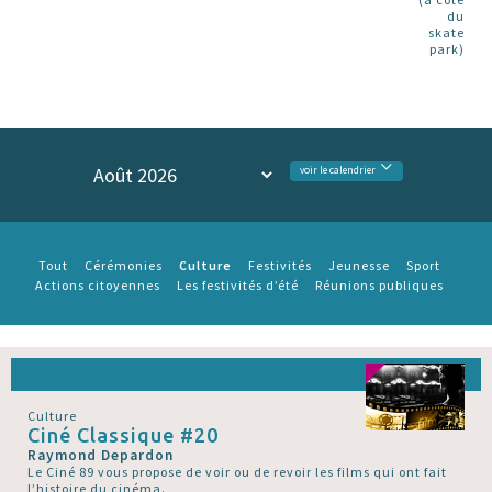
du
skate
park)
voir le calendrier
Culture
Tout
Cérémonies
Festivités
Jeunesse
Sport
Actions citoyennes
Les festivités d’été
Réunions publiques
Culture
Ciné Classique #20
Raymond Depardon
Le Ciné 89 vous propose de voir ou de revoir les films qui ont fait
l’histoire du cinéma.