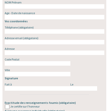
NOM Prénom
Age - Date de naissance
Vos coordonnées
Téléphone
(obligatoire)
Adresse email
(obligatoire)
Adresse
Code Postal
Ville
Signature
Fait à
Le
Exactitude des renseignements fournis
(obligatoire)
Je certifie sur l'honneur
Avoir une assurance individuelle
(obligatoire)