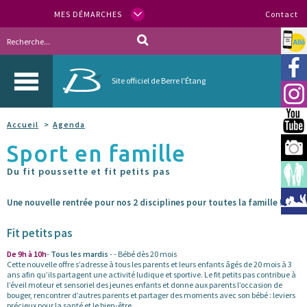
MES DÉMARCHES
Contact
Allo
Vill
Site officiel de Berre l'Étang
Inst
You
Accueil
Agenda
Sport en famille
Berr
Du fit poussette et fit petits pas
Espa
Méd
Une nouvelle rentrée pour nos 2 disciplines pour toutes la famille !
Fit petits pas
De 9h à 10h
-
Tous les mardis
- - Bébé dès 20 mois
Cette nouvelle offre s’adresse à tous les parents et leurs enfants âgés de 20 mois à 3
ans afin qu’ils partagent une activité ludique et sportive. Le fit petits pas contribue à
l’éveil moteur et sensoriel des jeunes enfants et donne aux parents l’occasion de
bouger, rencontrer d’autres parents et partager des moments avec son bébé : leviers
précieux pour la santé et le bien-être.