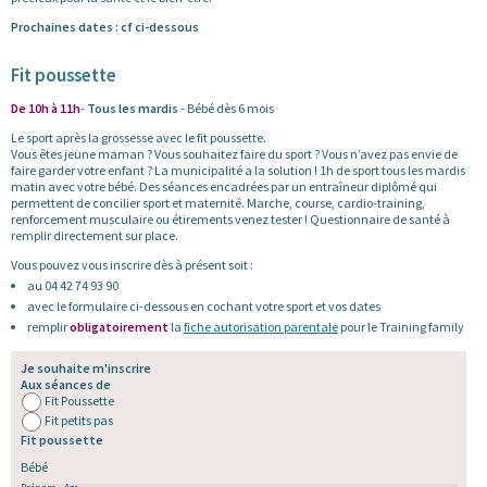
Prochaines dates : cf ci-dessous
Fit poussette
De 10h à 11h
-
Tous les mardis
- Bébé dès 6 mois
Le sport après la grossesse avec le fit poussette.
Vous êtes jeune maman ? Vous souhaitez faire du sport ? Vous n’avez pas envie de
faire garder votre enfant ? La municipalité a la solution ! 1h de sport tous les mardis
matin avec votre bébé. Des séances encadrées par un entraîneur diplômé qui
permettent de concilier sport et maternité. Marche, course, cardio-training,
renforcement musculaire ou étirements venez tester ! Questionnaire de santé à
remplir directement sur place.
Vous pouvez vous inscrire dès à présent soit :
au 04 42 74 93 90
avec le formulaire ci-dessous en cochant votre sport et vos dates
remplir
obligatoirement
la
fiche autorisation parentale
pour le Training family
Je souhaite m'inscrire
Aux séances de
Fit Poussette
Fit petits pas
Fit poussette
Bébé