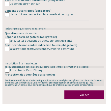
Je certifie sur l'honneur
Conseils et consignes
(obligatoire)
Je participe en respectant les conseils et consignes
Téléchargez le questionnaire de santé
ici
Questionnaire de santé
Réponses par la négatives
(obligatoire)
à toutes les questions du questionnaires de Santé
Certificat de non contre indication fourni
(obligatoire)
à la pratique sportive et concerver par la commune
Inscription à la newsletter
Je souhaite recevoir par email chaque semaine la lettre d'information ci-dessous :
Les actus de Berre l’Étang
Protection des données personnelles
Conformément à la loi « informatique et libertés » et au règlement général sur la protection des
données, vous bénéficiez d’un droit d’accès et de rectification aux informations qui vous
concernent. En savoir plus sur notre politique de protection des
données personnelles
.
Valider