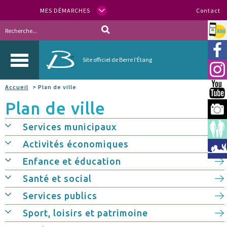
MES DÉMARCHES
Contact
Allo
Vill
Site officiel de Berre l'Étang
Inst
Accueil
> Plan de ville
You
Plan de ville
Berr
Services municipaux
Espa
Activités économiques
Méd
Enfance et éducation
Santé et social
Services publics
Sport, loisirs et patrimoine