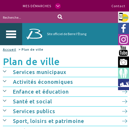
MES DÉMARCHES
Contact
Allo
Vill
Site officiel de Berre l'Étang
Inst
Accueil
> Plan de ville
You
Plan de ville
Berr
Services municipaux
Espa
Activités économiques
Méd
Enfance et éducation
Santé et social
Services publics
Sport, loisirs et patrimoine