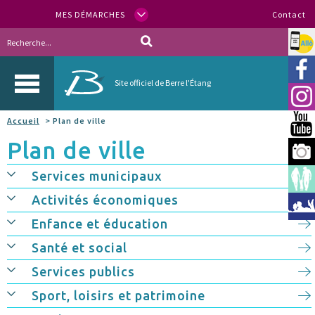
MES DÉMARCHES
Contact
Allo
Vill
Site officiel de Berre l'Étang
Inst
Accueil
> Plan de ville
You
Plan de ville
Berr
Services municipaux
Espa
Activités économiques
Méd
Enfance et éducation
Santé et social
Services publics
Sport, loisirs et patrimoine