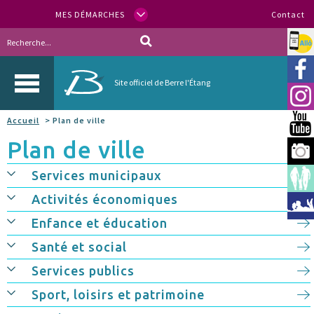
MES DÉMARCHES
Contact
Allo
Vill
Site officiel de Berre l'Étang
Inst
Accueil
> Plan de ville
You
Plan de ville
Berr
Services municipaux
Espa
Activités économiques
Méd
Enfance et éducation
Santé et social
Services publics
Sport, loisirs et patrimoine