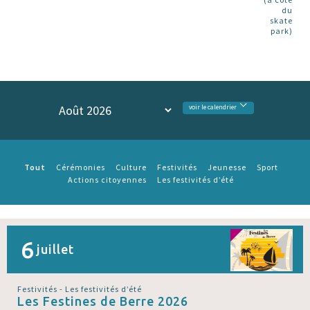
du
skate
park)
voir le calendrier
Tout
Cérémonies
Culture
Festivités
Jeunesse
Sport
Actions citoyennes
Les festivités d’été
6
juillet
Festivités - Les festivités d’été
Les Festines de Berre 2026