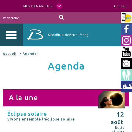
MES DÉMARCHES
Contact
Allo
Vill
Site officiel de Berre l'Étang
Inst
You
Accueil
Agenda
Agenda
Berr
Espa
Méd
A la une
Éclipse solaire
12
Vivons ensemble l’éclipse solaire
août
Butte
(à côté