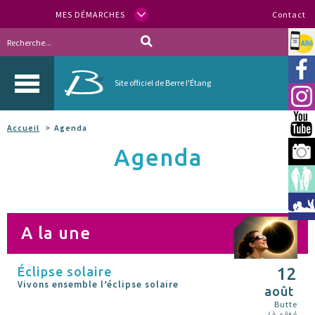
MES DÉMARCHES
Contact
Allo
Vill
Site officiel de Berre l'Étang
Inst
You
Accueil
Agenda
Agenda
Berr
Espa
Méd
A la une
Éclipse solaire
12
Vivons ensemble l’éclipse solaire
août
Butte
(à côté