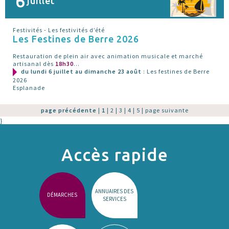
6
juillet
Festivités - Les festivités d’été
Les Festines de Berre 2026
Restauration de plein air avec animation musicale et marché
artisanal dès
18h30
...
du lundi 6 juillet au dimanche 23 août
: Les festines de Berre
2026
Esplanade
page précédente
|
1
|
2
|
3
|
4
|
5
|
page suivante
}
Accès rapide
ANNUAIRES DES
DÉMARCHES
SERVICES