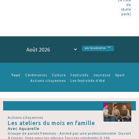
du
skate
park)
voir le calendrier
Tout
Cérémonies
Culture
Festivités
Jeunesse
Sport
Actions citoyennes
Les festivités d’été
Actions citoyennes
Les ateliers du mois en famille
Avec Aquarelle
Groupe de parole Femmes - Animé par une professionnelle. Ouvert
à toutes. Yoga pour les séniors Tous les vendredis à 10h