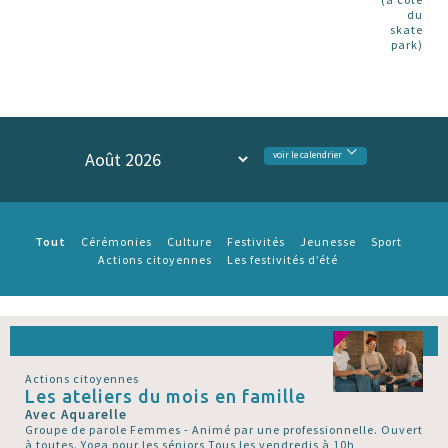
du
skate
park)
voir le calendrier
Tout
Cérémonies
Culture
Festivités
Jeunesse
Sport
Actions citoyennes
Les festivités d’été
Actions citoyennes
Les ateliers du mois en famille
Avec Aquarelle
Groupe de parole Femmes - Animé par une professionnelle. Ouvert
à toutes. Yoga pour les séniors Tous les vendredis à 10h