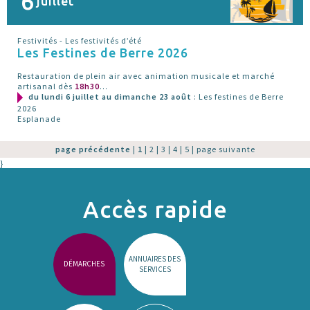
6
juillet
Festivités - Les festivités d’été
Les Festines de Berre 2026
Restauration de plein air avec animation musicale et marché
artisanal dès
18h30
...
du lundi 6 juillet au dimanche 23 août
: Les festines de Berre
2026
Esplanade
page précédente
|
1
|
2
|
3
|
4
|
5
|
page suivante
}
Accès rapide
ANNUAIRES DES
DÉMARCHES
SERVICES