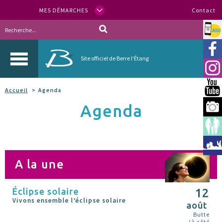
MES DÉMARCHES
Contact
Allo
Vill
Site officiel de Berre l'Étang
Inst
You
Accueil
Agenda
Agenda
Berr
Espa
Méd
A la une
Éclipse solaire
12
Vivons ensemble l’éclipse solaire
août
Butte
(à côté