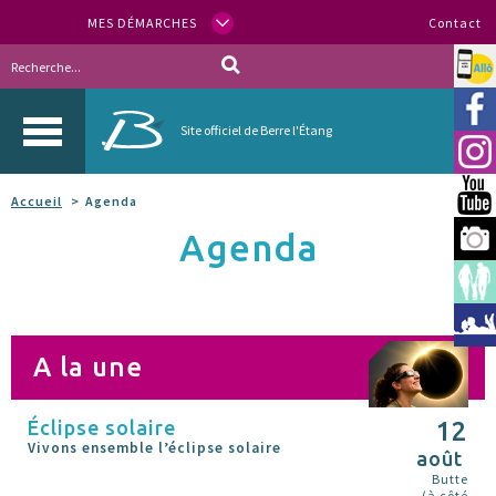
MES DÉMARCHES
Contact
Allo
Vill
Site officiel de Berre l'Étang
Inst
You
Accueil
Agenda
Agenda
Berr
Espa
Méd
A la une
Éclipse solaire
12
Vivons ensemble l’éclipse solaire
août
Butte
(à côté