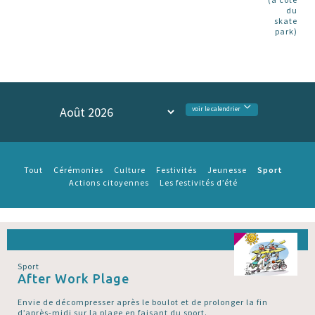
du
skate
park)
voir le calendrier
Sport
Tout
Cérémonies
Culture
Festivités
Jeunesse
Actions citoyennes
Les festivités d’été
Sport
After Work Plage
Envie de décompresser après le boulot et de prolonger la fin
d’après-midi sur la plage en faisant du sport.