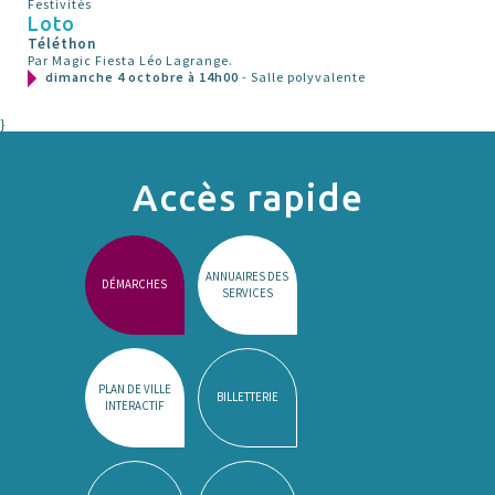
Festivités
Loto
Téléthon
Par Magic Fiesta Léo Lagrange.
dimanche 4 octobre à 14h00
- Salle polyvalente
}
Accès rapide
ANNUAIRES DES
DÉMARCHES
SERVICES
PLAN DE VILLE
BILLETTERIE
INTERACTIF