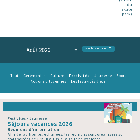
du
skate
park)
voir le calendrier
Festivités
Tout
Cérémonies
Culture
Jeunesse
Sport
Actions citoyennes
Les festivités d’été
Festivités - Jeunesse
Séjours vacances 2026
Réunions d’information
Afin de faciliter les échanges, les réunions sont organisées sur
trois soirées de 17h30 à 19h à la salle polyvalente.