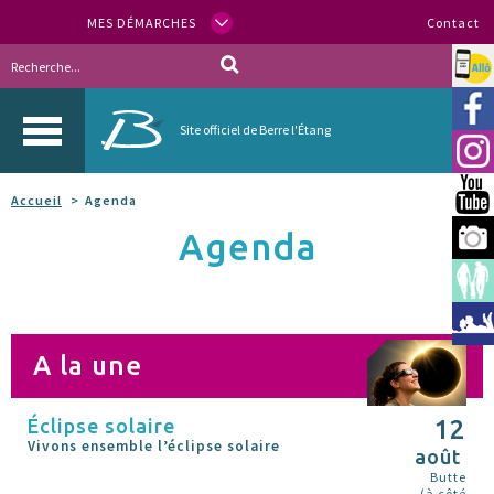
MES DÉMARCHES
Contact
Allo
Vill
Site officiel de Berre l'Étang
Inst
You
Accueil
Agenda
Agenda
Berr
Espa
Méd
A la une
Éclipse solaire
12
Vivons ensemble l’éclipse solaire
août
Butte
(à côté