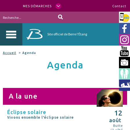
MES DÉMARCHES
Contact
Allo
Vill
Site officiel de Berre l'Étang
Inst
You
Accueil
Agenda
Agenda
Berr
Espa
Méd
A la une
Éclipse solaire
12
Vivons ensemble l’éclipse solaire
août
Butte
(à côté