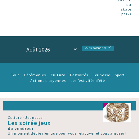
du
skate
park)
voir le calendrier
Culture
Tout
Cérémonies
Festivités
Jeunesse
Sport
Actions citoyennes
Les festivités d’été
Culture - Jeunesse
Les soirée jeux
du vendredi
Un moment dédié rien que pour vous retrouver et vous amuser !