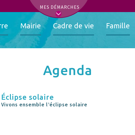
t
MES DÉMARCHES
rre
Mairie
Cadre de vie
Famille
Agenda
Éclipse solaire
Vivons ensemble l’éclipse solaire