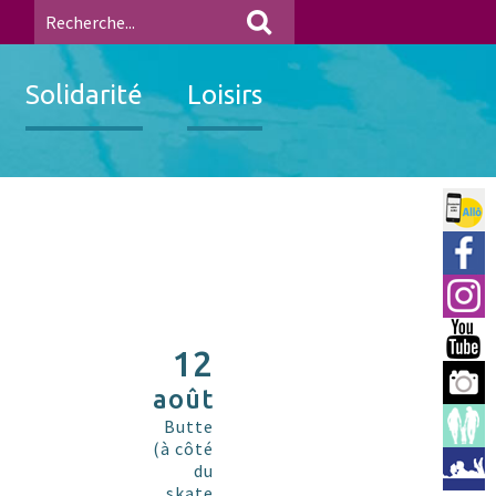
Solidarité
Loisirs
Allo 
Ville
Insta
You 
12
Berre
août
Espac
Butte
(à côté
Médi
du
skate