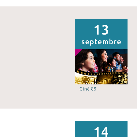
13
septembre
Ciné 89
14