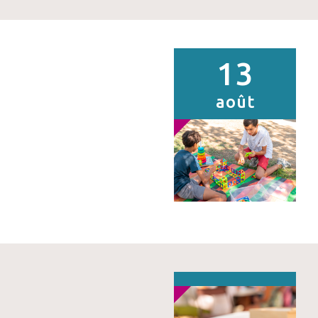
13
août