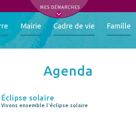
t
MES DÉMARCHES
rre
Mairie
Cadre de vie
Famille
Agenda
Éclipse solaire
Vivons ensemble l’éclipse solaire