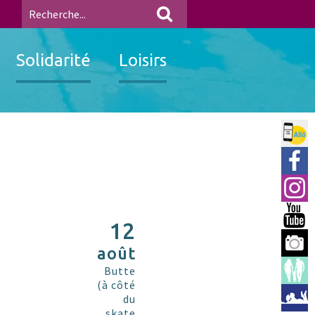
Solidarité
Loisirs
Allo 
Ville
Insta
You 
12
Berre
août
Espac
Butte
(à côté
Médi
du
skate