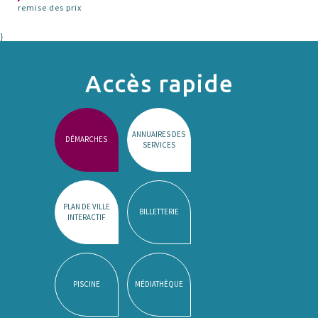
remise des prix
}
Accès rapide
ANNUAIRES DES
DÉMARCHES
SERVICES
PLAN DE VILLE
BILLETTERIE
INTERACTIF
PISCINE
MÉDIATHÈQUE