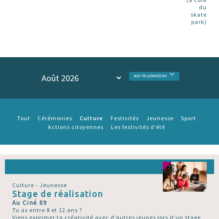
du
skate
park)
voir le calendrier
Culture
Tout
Cérémonies
Festivités
Jeunesse
Sport
Actions citoyennes
Les festivités d’été
Culture - Jeunesse
Stage de réalisation
Au Ciné 89
Tu as entre 8 et 12 ans ?
Viens exprimer ta créativité avec d’autres jeunes lors d’un stage