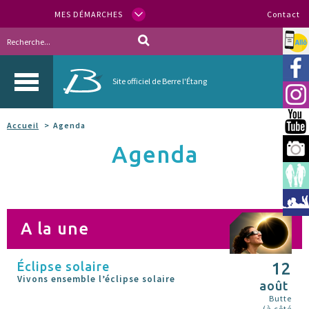
MES DÉMARCHES
Contact
Allo
Vill
Site officiel de Berre l'Étang
Inst
You
Accueil
Agenda
Agenda
Berr
Espa
Méd
A la une
Éclipse solaire
12
Vivons ensemble l’éclipse solaire
août
Butte
(à côté