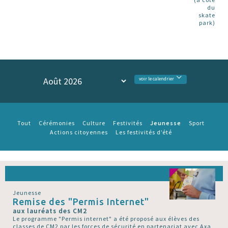
du
skate
park)
voir le calendrier
Jeunesse
Tout
Cérémonies
Culture
Festivités
Sport
Actions citoyennes
Les festivités d’été
Jeunesse
Remise des "Permis Internet"
aux lauréats des CM2
Le programme "Permis internet" a été proposé aux élèves des
classes de CM2 par les forces de sécurité en partenariat avec Axa