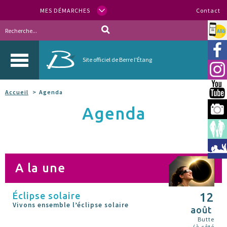
MES DÉMARCHES
Contact
Allo
Vill
Site officiel de Berre l'Étang
Inst
You
Accueil
Agenda
Agenda
Berr
Espa
Méd
A la une
Éclipse solaire
12
Vivons ensemble l’éclipse solaire
août
Butte
(à côté