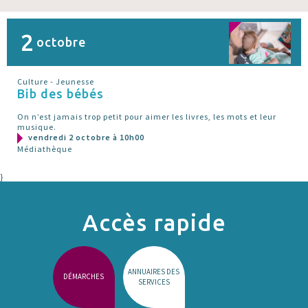
2
octobre
Culture - Jeunesse
Bib des bébés
On n’est jamais trop petit pour aimer les livres, les mots et leur
musique.
vendredi 2 octobre à 10h00
Médiathèque
}
Accès rapide
ANNUAIRES DES
DÉMARCHES
SERVICES