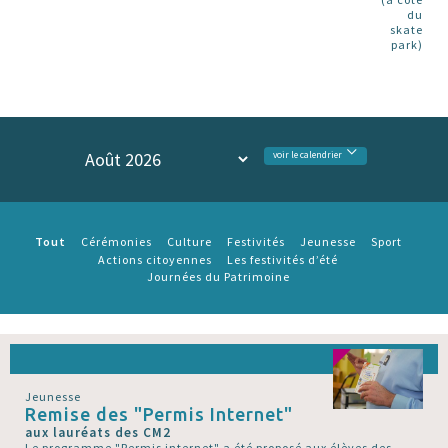
du
skate
park)
voir le calendrier
Tout
Cérémonies
Culture
Festivités
Jeunesse
Sport
Actions citoyennes
Les festivités d’été
Journées du Patrimoine
Jeunesse
Remise des "Permis Internet"
aux lauréats des CM2
Le programme "Permis internet" a été proposé aux élèves des