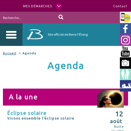
MES DÉMARCHES
Contact
Allo
Vill
Site officiel de Berre l'Étang
Inst
You
Accueil
Agenda
Agenda
Berr
Espa
Méd
A la une
Éclipse solaire
12
Vivons ensemble l’éclipse solaire
août
Butte
(à côté