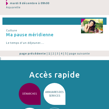
mardi 8 décembre à 09h00
Aquarelle
Culture
Ma pause méridienne
Le temps d’un déjeuner....
page précédente
|
1
|
2
|
3
|
4
|
5
|
page suivante
}
Accès rapide
ANNUAIRES DES
DÉMARCHES
SERVICES