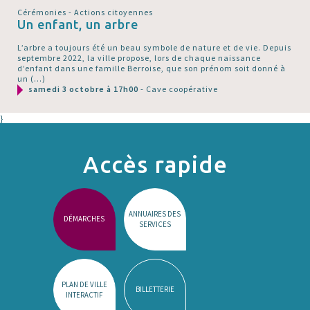
Cérémonies - Actions citoyennes
Un enfant, un arbre
L’arbre a toujours été un beau symbole de nature et de vie. Depuis
septembre 2022, la ville propose, lors de chaque naissance
d’enfant dans une famille Berroise, que son prénom soit donné à
un (…)
samedi 3 octobre à 17h00
- Cave coopérative
}
Accès rapide
ANNUAIRES DES
DÉMARCHES
SERVICES
PLAN DE VILLE
BILLETTERIE
INTERACTIF