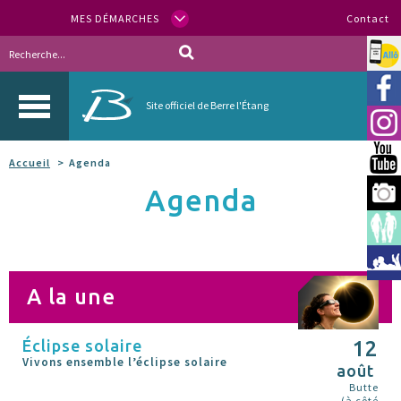
MES DÉMARCHES
Contact
Allo
Vill
Site officiel de Berre l'Étang
Inst
You
Accueil
Agenda
Agenda
Berr
Espa
Méd
A la une
Éclipse solaire
12
Vivons ensemble l’éclipse solaire
août
Butte
(à côté