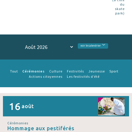
du
skate
park)
voir le calendrier
Cérémonies
Tout
Culture
Festivités
Jeunesse
Sport
Actions citoyennes
Les festivités d’été
16
août
Cérémonies
Hommage aux pestiférés