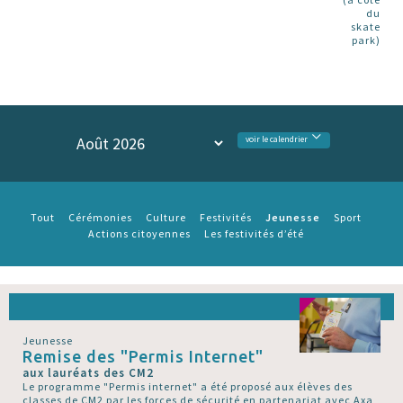
du
skate
park)
voir le calendrier
Jeunesse
Tout
Cérémonies
Culture
Festivités
Sport
Actions citoyennes
Les festivités d’été
Jeunesse
Remise des "Permis Internet"
aux lauréats des CM2
Le programme "Permis internet" a été proposé aux élèves des
classes de CM2 par les forces de sécurité en partenariat avec Axa