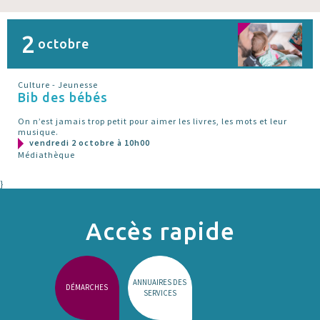
2
octobre
Culture - Jeunesse
Bib des bébés
On n’est jamais trop petit pour aimer les livres, les mots et leur
musique.
vendredi 2 octobre à 10h00
Médiathèque
}
Accès rapide
ANNUAIRES DES
DÉMARCHES
SERVICES