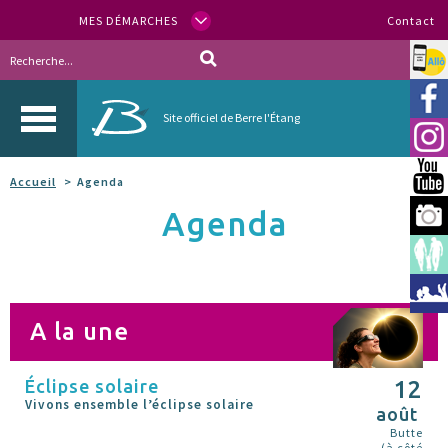
MES DÉMARCHES
Contact
Allo
Vill
Site officiel de Berre l'Étang
Inst
You
Accueil
Agenda
Agenda
Berr
Espa
Méd
A la une
Éclipse solaire
12
Vivons ensemble l’éclipse solaire
août
Butte
(à côté