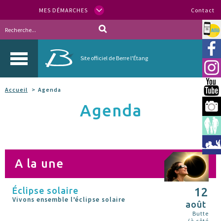
MES DÉMARCHES
Contact
Allo
Vill
Site officiel de Berre l'Étang
Inst
You
Accueil
Agenda
Agenda
Berr
Espa
Méd
A la une
Éclipse solaire
12
Vivons ensemble l’éclipse solaire
août
Butte
(à côté