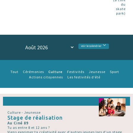
du
skate
park)
voir le calendrier
Culture
Tout
Cérémonies
Festivités
Jeunesse
Sport
Actions citoyennes
Les festivités d’été
Culture - Jeunesse
Stage de réalisation
Au Ciné 89
Tu as entre 8 et 12 ans ?
Viens exprimer ta créativité avec d’autres jeunes lors d’un stage