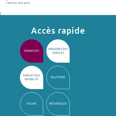
remise des prix
}
Accès rapide
ANNUAIRES DES
DÉMARCHES
SERVICES
PLAN DE VILLE
BILLETTERIE
INTERACTIF
PISCINE
MÉDIATHÈQUE