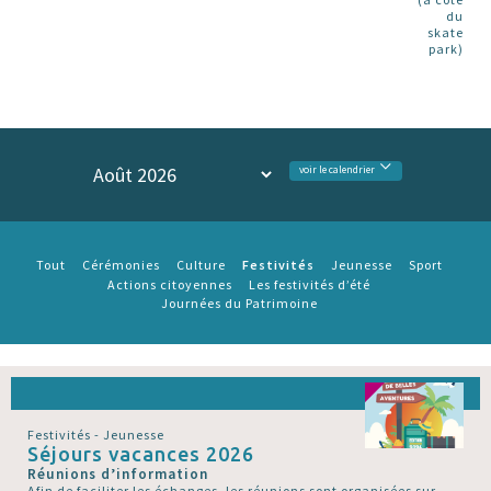
du
skate
park)
voir le calendrier
Festivités
Tout
Cérémonies
Culture
Jeunesse
Sport
Actions citoyennes
Les festivités d’été
Journées du Patrimoine
Festivités - Jeunesse
Séjours vacances 2026
Réunions d’information
Afin de faciliter les échanges, les réunions sont organisées sur