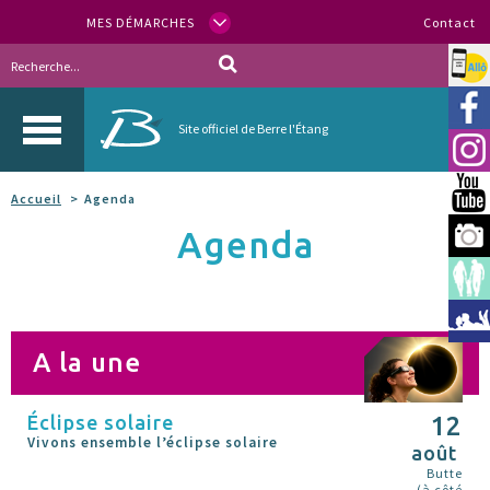
MES DÉMARCHES
Contact
Allo
Vill
Site officiel de Berre l'Étang
Inst
You
Accueil
Agenda
Agenda
Berr
Espa
Méd
A la une
Éclipse solaire
12
Vivons ensemble l’éclipse solaire
août
Butte
(à côté