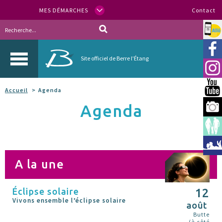
MES DÉMARCHES
Contact
Allo
Vill
Site officiel de Berre l'Étang
Inst
You
Accueil
Agenda
Agenda
Berr
Espa
Méd
A la une
Éclipse solaire
12
Vivons ensemble l’éclipse solaire
août
Butte
(à côté