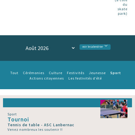
du
skate
park)
voir le calendrier
Sport
Tout
Cérémonies
Culture
Festivités
Jeunesse
Actions citoyennes
Les festivités d’été
Sport
Tournoi
Tennis de table - ASC Lanbernac
Venez nombreux les soutenir !!