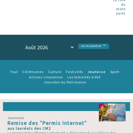
du
skate
park)
voir le calendrier
Jeunesse
Tout
Cérémonies
Culture
Festivités
Sport
Actions citoyennes
Les festivités d’été
Journées du Patrimoine
Jeunesse
Remise des "Permis Internet"
aux lauréats des CM2
Le programme "Permis internet" a été proposé aux élèves des