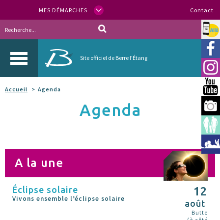
MES DÉMARCHES
Contact
Allo
Vill
Site officiel de Berre l'Étang
Inst
You
Accueil
Agenda
Agenda
Berr
Espa
Méd
A la une
Éclipse solaire
12
Vivons ensemble l’éclipse solaire
août
Butte
(à côté