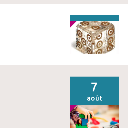
7
août