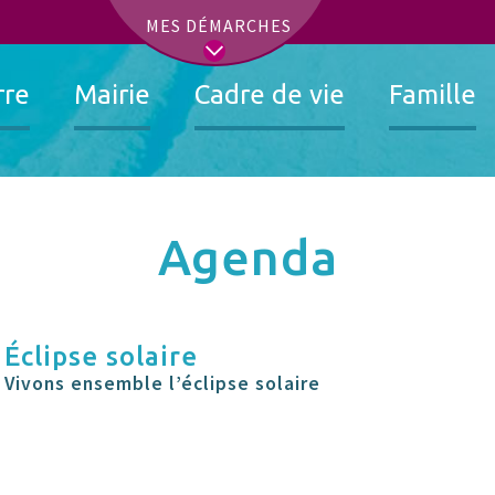
t
MES DÉMARCHES
rre
Mairie
Cadre de vie
Famille
Agenda
Éclipse solaire
Vivons ensemble l’éclipse solaire