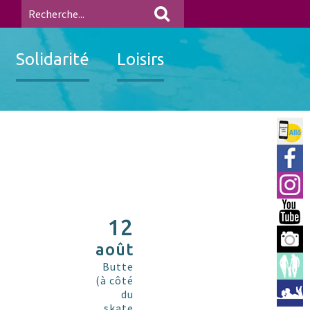
Solidarité
Loisirs
Allo 
Ville
Insta
You 
12
Berre
août
Espac
Butte
(à côté
Médi
du
skate