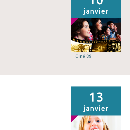
janvier
Ciné 89
13
janvier