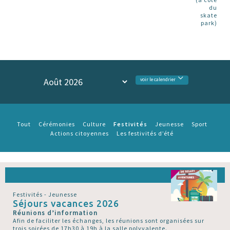
du
skate
park)
voir le calendrier
Festivités
Tout
Cérémonies
Culture
Jeunesse
Sport
Actions citoyennes
Les festivités d’été
Festivités - Jeunesse
Séjours vacances 2026
Réunions d’information
Afin de faciliter les échanges, les réunions sont organisées sur
trois soirées de 17h30 à 19h à la salle polyvalente.