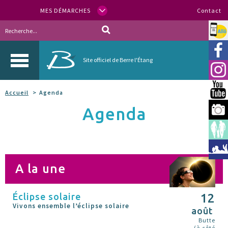
MES DÉMARCHES
Contact
Allo
Vill
Site officiel de Berre l'Étang
Inst
You
Accueil
Agenda
Agenda
Berr
Espa
Méd
A la une
Éclipse solaire
12
Vivons ensemble l’éclipse solaire
août
Butte
(à côté