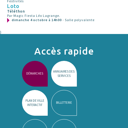
Festivités
Loto
Téléthon
Par Magic Fiesta Léo Lagrange.
dimanche 4 octobre à 14h00
- Salle polyvalente
}
Accès rapide
ANNUAIRES DES
DÉMARCHES
SERVICES
PLAN DE VILLE
BILLETTERIE
INTERACTIF