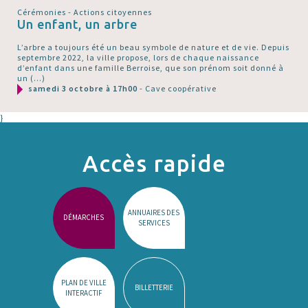
Cérémonies - Actions citoyennes
Un enfant, un arbre
L’arbre a toujours été un beau symbole de nature et de vie. Depuis
septembre 2022, la ville propose, lors de chaque naissance
d’enfant dans une famille Berroise, que son prénom soit donné à
un (…)
samedi 3 octobre à 17h00
- Cave coopérative
}
Accès rapide
ANNUAIRES DES
DÉMARCHES
SERVICES
PLAN DE VILLE
BILLETTERIE
INTERACTIF