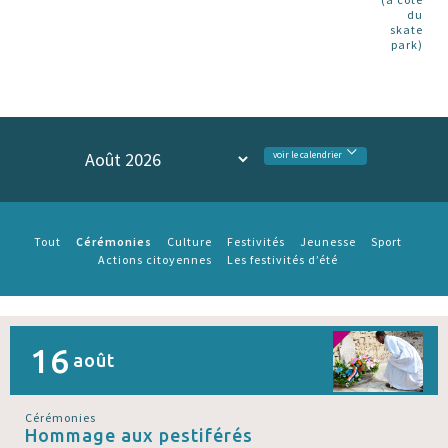
du
skate
park)
voir le calendrier
Cérémonies
Tout
Culture
Festivités
Jeunesse
Sport
Actions citoyennes
Les festivités d’été
16
août
Cérémonies
Hommage aux pestiférés