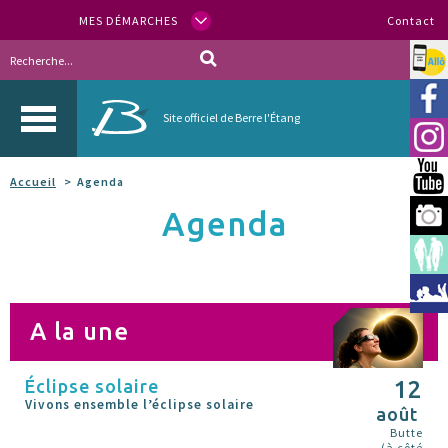
MES DÉMARCHES
Contact
Allo
Vill
Site officiel de Berre l'Étang
Inst
You
Accueil
Agenda
Agenda
Berr
Espa
Méd
A la une
Éclipse solaire
12
Vivons ensemble l’éclipse solaire
août
Butte
(à côté