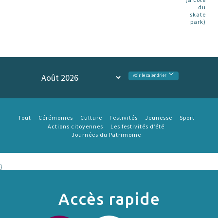
du
skate
park)
voir le calendrier
Tout
Cérémonies
Culture
Festivités
Jeunesse
Sport
Actions citoyennes
Les festivités d’été
Journées du Patrimoine
}
Accès rapide