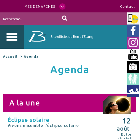
MES DÉMARCHES
Contact
Allo
Vill
Site officiel de Berre l'Étang
Inst
You
Accueil
Agenda
Agenda
Berr
Espa
Méd
A la une
Éclipse solaire
12
Vivons ensemble l’éclipse solaire
août
Butte
(à côté