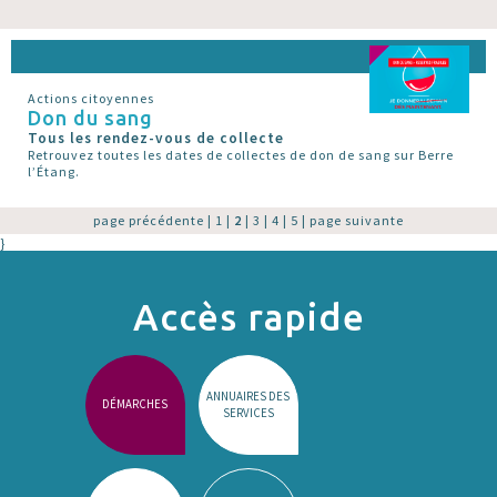
Actions citoyennes
Don du sang
Tous les rendez-vous de collecte
Retrouvez toutes les dates de collectes de don de sang sur Berre
l’Étang.
page précédente
|
1
|
2
|
3
|
4
|
5
|
page suivante
}
Accès rapide
ANNUAIRES DES
DÉMARCHES
SERVICES