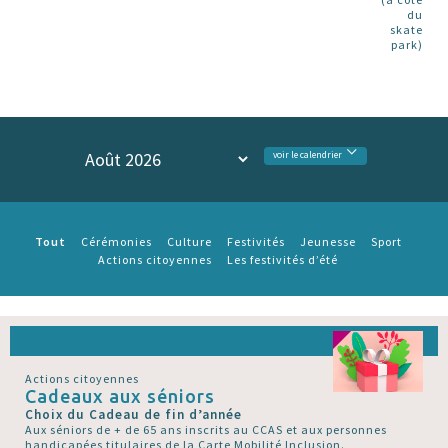
du
skate
park)
voir le calendrier
Tout
Cérémonies
Culture
Festivités
Jeunesse
Sport
Actions citoyennes
Les festivités d’été
Actions citoyennes
Cadeaux aux séniors
Choix du Cadeau de fin d’année
Aux séniors de + de 65 ans inscrits au CCAS et aux personnes
handicapées titulaires de la Carte Mobilité Inclusion.