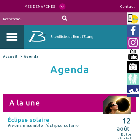
MES DÉMARCHES
Contact
Allo
Vill
Site officiel de Berre l'Étang
Inst
You
Accueil
Agenda
Agenda
Berr
Espa
Méd
A la une
Éclipse solaire
12
Vivons ensemble l’éclipse solaire
août
Butte
(à côté