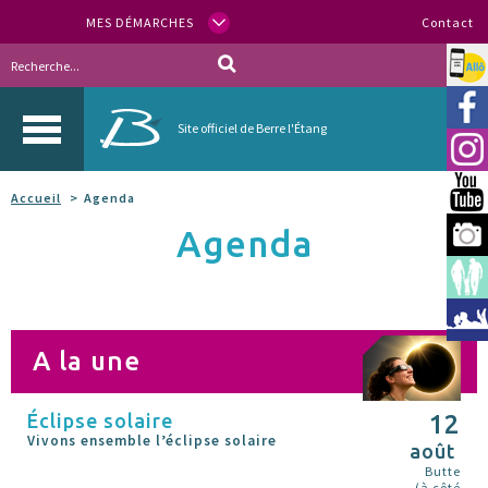
MES DÉMARCHES
Contact
Allo
Vill
Site officiel de Berre l'Étang
Inst
You
Accueil
Agenda
Agenda
Berr
Espa
Méd
A la une
Éclipse solaire
12
Vivons ensemble l’éclipse solaire
août
Butte
(à côté