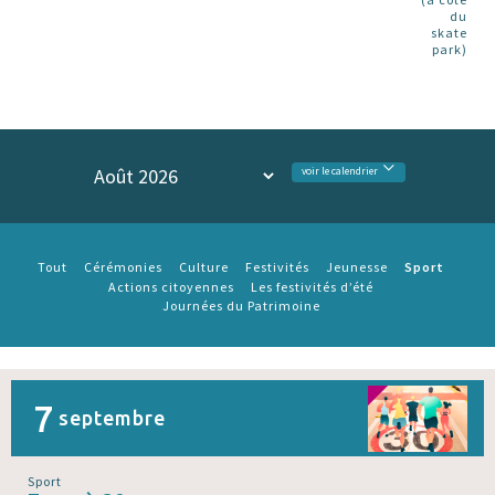
du
skate
park)
voir le calendrier
Sport
Tout
Cérémonies
Culture
Festivités
Jeunesse
Actions citoyennes
Les festivités d’été
Journées du Patrimoine
7
septembre
Sport