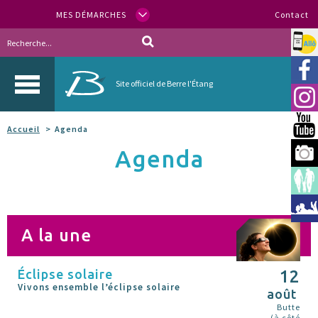
MES DÉMARCHES
Contact
Allo
Vill
Site officiel de Berre l'Étang
Inst
You
Accueil
Agenda
Agenda
Berr
Espa
Méd
A la une
Éclipse solaire
12
Vivons ensemble l’éclipse solaire
août
Butte
(à côté