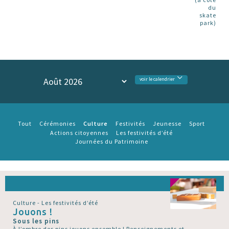
du
skate
park)
voir le calendrier
Culture
Tout
Cérémonies
Festivités
Jeunesse
Sport
Actions citoyennes
Les festivités d’été
Journées du Patrimoine
Culture - Les festivités d’été
Jouons !
Sous les pins
À l’ombre des pins jouons ensemble ! Renseignements et