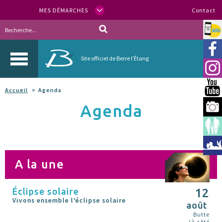
MES DÉMARCHES
Contact
Allo
Vill
Site officiel de Berre l'Étang
Inst
You
Accueil
Agenda
Agenda
Berr
Espa
Méd
A la une
Éclipse solaire
12
Vivons ensemble l’éclipse solaire
août
Butte
(à côté