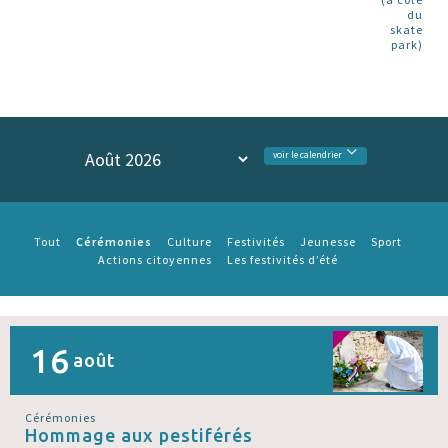
du
skate
park)
voir le calendrier
Cérémonies
Tout
Culture
Festivités
Jeunesse
Sport
Actions citoyennes
Les festivités d’été
16
août
Cérémonies
Hommage aux pestiférés