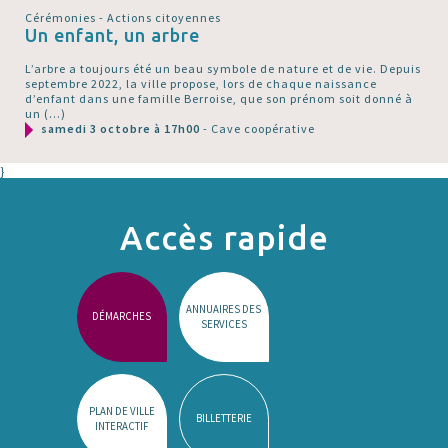
Cérémonies - Actions citoyennes
Un enfant, un arbre
L’arbre a toujours été un beau symbole de nature et de vie. Depuis
septembre 2022, la ville propose, lors de chaque naissance
d’enfant dans une famille Berroise, que son prénom soit donné à
un (…)
samedi 3 octobre à 17h00
- Cave coopérative
}
Accès rapide
ANNUAIRES DES
DÉMARCHES
SERVICES
PLAN DE VILLE
BILLETTERIE
INTERACTIF